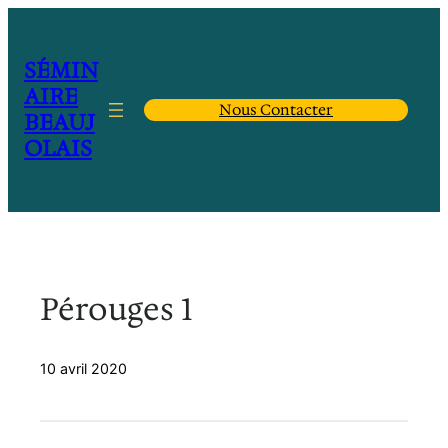
Aller
au
contenu
SÉMIN
AIRE
Nous Contacter
BEAUJ
OLAIS
Pérouges 1
10 avril 2020