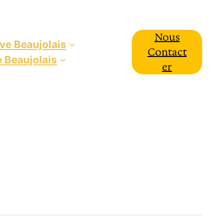
Nous
ive Beaujolais
Contact
e Beaujolais
Er