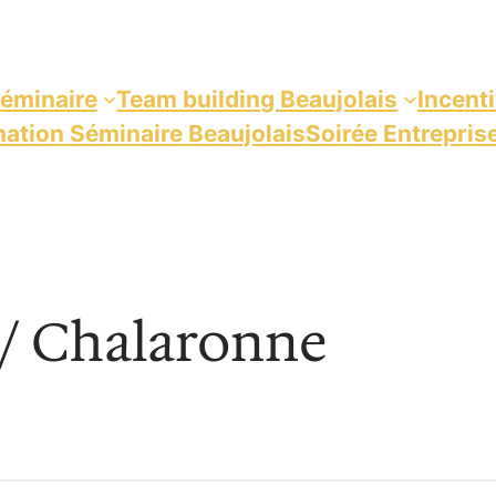
éminaire
Team building Beaujolais
Incent
ation Séminaire Beaujolais
Soirée Entrepris
s/ Chalaronne