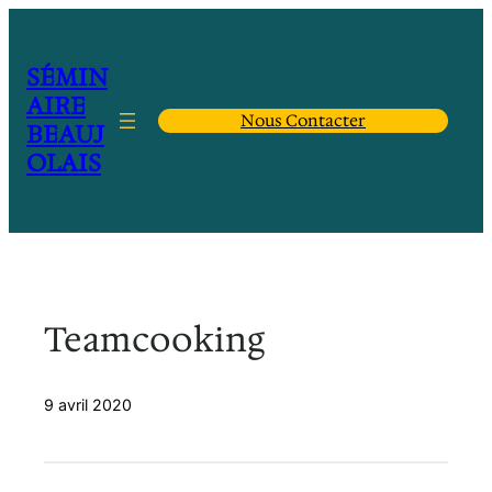
Aller
au
contenu
SÉMIN
AIRE
Nous Contacter
BEAUJ
OLAIS
Teamcooking
9 avril 2020