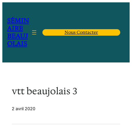
Aller
au
contenu
SÉMIN
AIRE
Nous Contacter
BEAUJ
OLAIS
vtt beaujolais 3
2 avril 2020