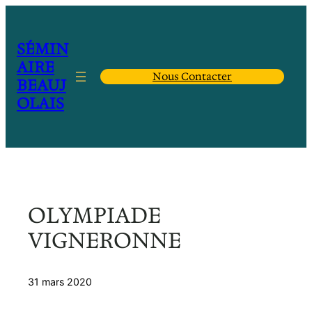
Aller
au
contenu
SÉMIN
AIRE
Nous Contacter
BEAUJ
OLAIS
OLYMPIADE
VIGNERONNE
31 mars 2020