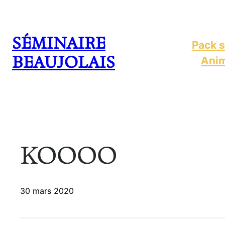
Aller
au
SÉMINAIRE
contenu
Pack s
BEAUJOLAIS
Anim
KOOOO
30 mars 2020