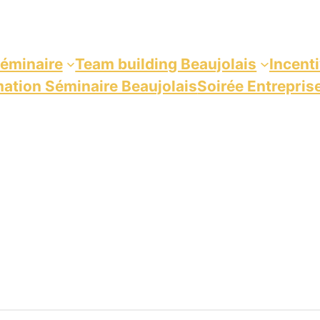
éminaire
Team building Beaujolais
Incent
ation Séminaire Beaujolais
Soirée Entrepris