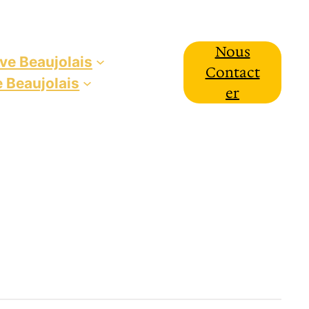
Nous
ive Beaujolais
Contact
e Beaujolais
Er