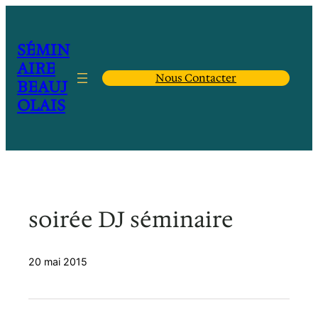
Aller
au
contenu
SÉMIN
AIRE
Nous Contacter
BEAUJ
OLAIS
soirée DJ séminaire
20 mai 2015