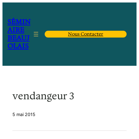
Aller
au
contenu
SÉMIN
AIRE
Nous Contacter
BEAUJ
OLAIS
vendangeur 3
5 mai 2015