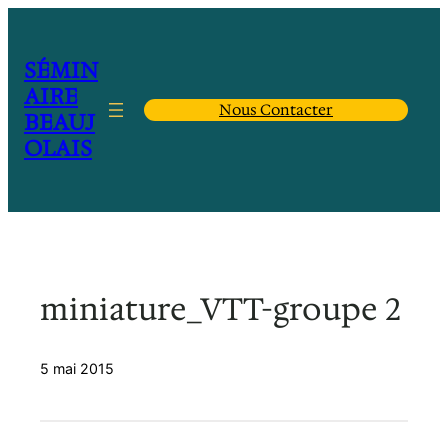
Aller
au
contenu
SÉMIN
AIRE
Nous Contacter
BEAUJ
OLAIS
miniature_VTT-groupe 2
5 mai 2015