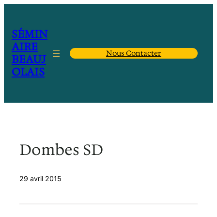
Aller
au
contenu
SÉMIN
AIRE
Nous Contacter
BEAUJ
OLAIS
Dombes SD
29 avril 2015