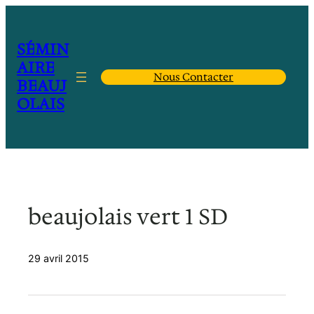
Aller
au
contenu
SÉMIN
AIRE
Nous Contacter
BEAUJ
OLAIS
beaujolais vert 1 SD
29 avril 2015