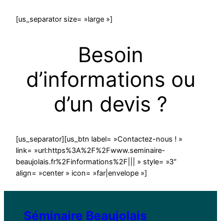
[us_separator size= »large »]
Besoin
d’informations ou
d’un devis ?
[us_separator][us_btn label= »Contactez-nous ! »
link= »url:https%3A%2F%2Fwww.seminaire-
beaujolais.fr%2Finformations%2F||| » style= »3″
align= »center » icon= »far|envelope »]
Séminaire Beaujolais