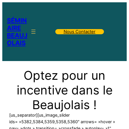
SÉMIN
AIRE
Nous Contacter
BEAUJ
OLAIS
Optez pour un
incentive dans le
Beaujolais !
[us_separator][us_image_slider
ids= »5382,5384,5359,5358,5360″ arrows= »hover »
nav= »dots » transition= »crossfade » autoplay= »1″