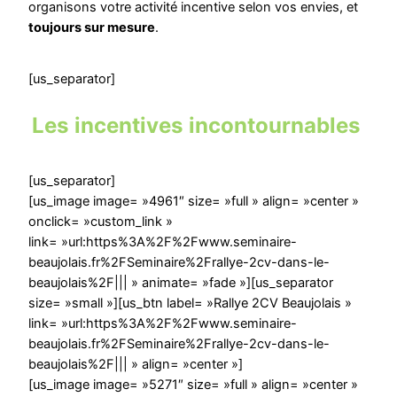
organisons votre activité incentive selon vos envies, et
toujours sur mesure
.
[us_separator]
Les incentives incontournables
[us_separator]
[us_image image= »4961″ size= »full » align= »center »
onclick= »custom_link »
link= »url:https%3A%2F%2Fwww.seminaire-
beaujolais.fr%2FSeminaire%2Frallye-2cv-dans-le-
beaujolais%2F||| » animate= »fade »][us_separator
size= »small »][us_btn label= »Rallye 2CV Beaujolais »
link= »url:https%3A%2F%2Fwww.seminaire-
beaujolais.fr%2FSeminaire%2Frallye-2cv-dans-le-
beaujolais%2F||| » align= »center »]
[us_image image= »5271″ size= »full » align= »center »