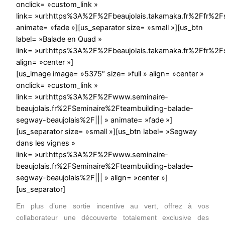
onclick= »custom_link »
link= »url:https%3A%2F%2Fbeaujolais.takamaka.fr%2Ffr%2
animate= »fade »][us_separator size= »small »][us_btn
label= »Balade en Quad »
link= »url:https%3A%2F%2Fbeaujolais.takamaka.fr%2Ffr%2
align= »center »]
[us_image image= »5375″ size= »full » align= »center »
onclick= »custom_link »
link= »url:https%3A%2F%2Fwww.seminaire-
beaujolais.fr%2FSeminaire%2Fteambuilding-balade-
segway-beaujolais%2F||| » animate= »fade »]
[us_separator size= »small »][us_btn label= »Segway
dans les vignes »
link= »url:https%3A%2F%2Fwww.seminaire-
beaujolais.fr%2FSeminaire%2Fteambuilding-balade-
segway-beaujolais%2F||| » align= »center »]
[us_separator]
En plus d’une sortie incentive au vert, offrez à vos
collaborateur une découverte totalement exclusive des